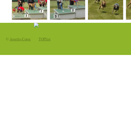
©
Assetto Corse