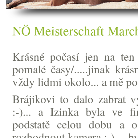
NÖ Meisterschaft Marc
Krásné počasí jen na ten 
pomalé časy/.....jinak krás
vždy lidmi okolo... a mě pot
Brájikovi to dalo zabrat 
:-)... a Izinka byla ve 
podstatě celou dobu a o
rozhodnout kamera :-).... b